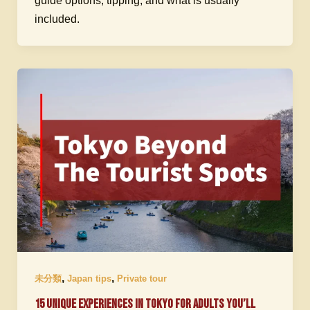
guide options, tipping, and what is usually
included.
,
,
未分類
Japan tips
Private tour
15 Unique Experiences in Tokyo for Adults You’ll