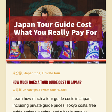
,
,
未分類
Japan tips
Private tour
How Much Does a Tour Guide Cost in Japan?
未分類
,
Japan tips
,
Private tour
/
Naoki
Learn how much a tour guide costs in Japan,
including private guide prices, Tokyo costs, free