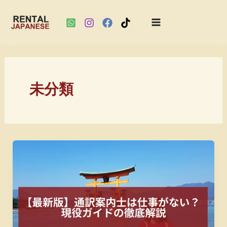
Main
Skip
Menu
to
content
未分類