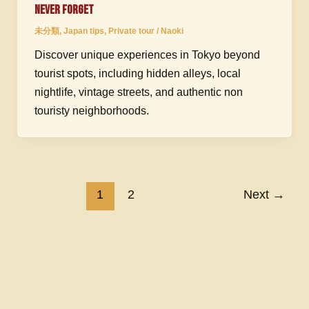
Never Forget
未分類
,
Japan tips
,
Private tour
/
Naoki
Discover unique experiences in Tokyo beyond
tourist spots, including hidden alleys, local
nightlife, vintage streets, and authentic non
touristy neighborhoods.
1
2
Next
→